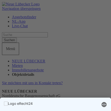
Navigation überspringen
Angebotsfinder
NL-App
Live-Chat
Suchen
Menü
NEUE LÜBECKER
Mieten
Immobilienangebote
Objektdetails
Sie möchten mit uns in Kontakt treten?
NEUE LÜBECKER
Norddeutsche Baugenossenschaft eG
Telefon
0451 1405-0
E-Mail
info@neueluebecker.de