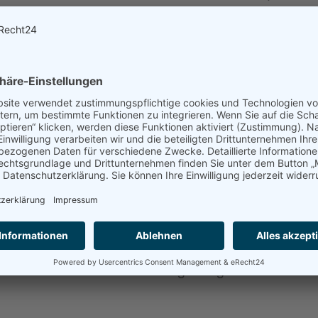
versität zu fördern. Damit investieren wir – ganz
den Wohnungsbau hinaus in die Zukunft. Unsere
Naturbereichen eine attraktive und lebenswerte
imaausgleich beiträgt. Damit übernehmen
mmen mit den Schleswig-Holsteinischen Landesfor
ndsätzen der naturnahen Waldwirtschaft.
vielfalt und die Vermeidung von Kahlflächen unt
dert wird und zukünftige Generationen von einem
nen. Mit der Pflanzung von 8.100 Weißtannen,
en, 900 Roterlen sowie 700 Schwarznüssen schaffen
unsere heimische Fauna und Flora, sondern wir
ischen Vielfalt in unserer Umgebung.