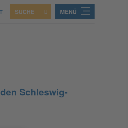
MENÜ
T
den Schleswig-