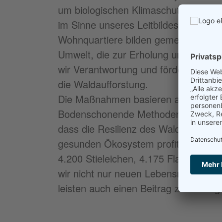
um biologischen Klimaschutz und Biodi
im Sinne unseres Leitbildes – über 
Wohnquartiere bilden gemeinsam mit 
Umwelt, die zur Erholung und zum Kl
wir Verantwortung und fördern zusa
die Waldaufforstung.
Die Maßnahmen basieren auf den Gru
Bodenschonende Methoden, Baumarten
dass die Resilienz des Waldes geför
gesunden Ökosystem profitieren kön
4.200 Stieleichen, 4.175 Flatterulm
wir nicht nur neuen Lebensraum für 
leisten auch einen Beitrag zur ökolog