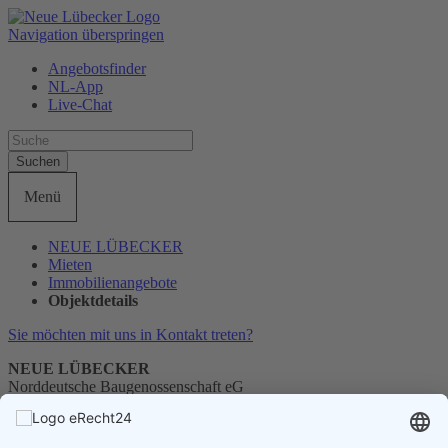
Navigation überspringen
Angebotsfinder
NL-App
Live-Chat
Suchen
Menü
NEUE LÜBECKER
Mieten
Immobilienangebote
Objektdetails
Sie möchten mit uns in Kontakt treten?
NEUE LÜBECKER
Norddeutsche Baugenossenschaft eG
Telefon
0451 1405-0
E-Mail
info@neueluebecker.de