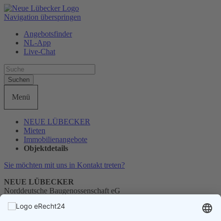
Navigation überspringen
Angebotsfinder
NL-App
Live-Chat
Suchen
Menü
NEUE LÜBECKER
Mieten
Immobilienangebote
Objektdetails
Sie möchten mit uns in Kontakt treten?
NEUE LÜBECKER
Norddeutsche Baugenossenschaft eG
Telefon
0451 1405-0
E-Mail
info@neueluebecker.de