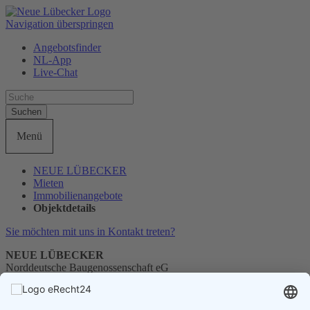
Navigation überspringen
Angebotsfinder
NL-App
Live-Chat
Suchen
Menü
NEUE LÜBECKER
Mieten
Immobilienangebote
Objektdetails
Sie möchten mit uns in Kontakt treten?
NEUE LÜBECKER
Norddeutsche Baugenossenschaft eG
Telefon
0451 1405-0
E-Mail
info@neueluebecker.de